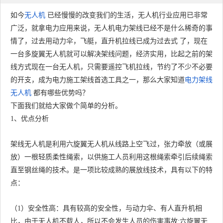
如今
无人机
已经慢慢的改变我们的生活，无人机行业应用已非常
广泛，就拿电力应用来说，无人机电力架线已经不是什么稀奇的事
情了，过去用动力伞，飞艇，直升机拉线已成为过去式 了，现在
一台多旋翼无人机就可以解决架线问题，经济实用，比起之前的架
线方式现在一台无人机，只需要遥控飞机拉线，节约了不少不必要
的开支，成为电力施工架线首选工具之一，那么大家知道
电力架线
无人机
都有哪些优势吗？
下面我们就给大家做个简单的分析。
1、优点分析
架线无人机是利用六旋翼无人机从线路上空飞过，张力牵放（或展
放）一根轻质柔性绳索，以供施工人员利用这根绳索牵引后续绳索
直至钢丝绳的技术。是一项比较成熟的展放线技术，具有以下的特
点：
（1）安全性高：具有较高的安全性，与动力伞、有人直升机相
比，由于无人机不载人，所以不会发生人员的伤害事故;六旋翼无